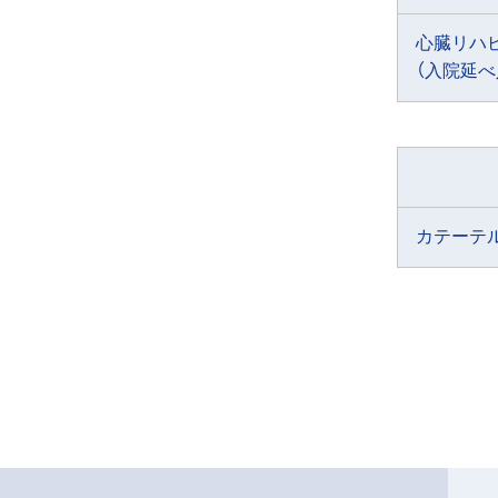
心臓リハ
（入院延べ
カテーテ