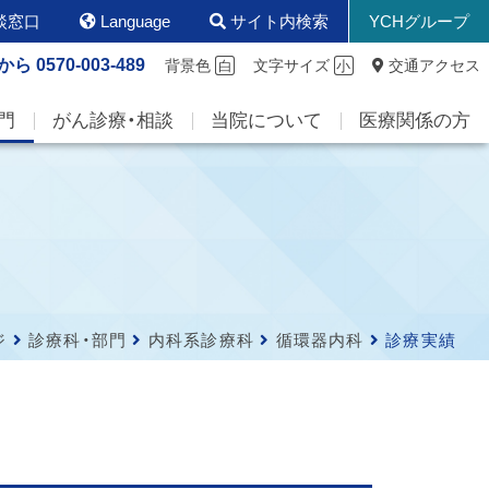
談窓口
Language
サイト内検索
YCHグループ
から
0570-003-489
背景色
文字サイズ
交通アクセス
白
小
門
がん診療・相談
当院について
医療関係の方
ジ
診療科・部門
内科系診療科
循環器内科
診療実績