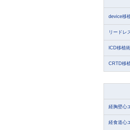
device
リードレ
ICD移植
CRTD移
経胸壁心
経食道心