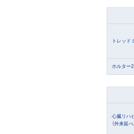
トレッド
ホルター
心臓リハ
（外来延べ