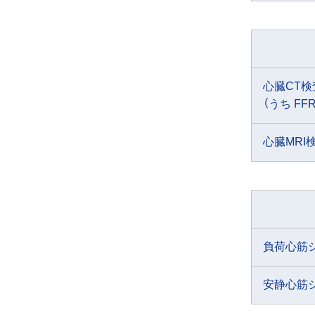
心臓CT検
（うち FF
心臓MRI
負荷心筋
安静心筋