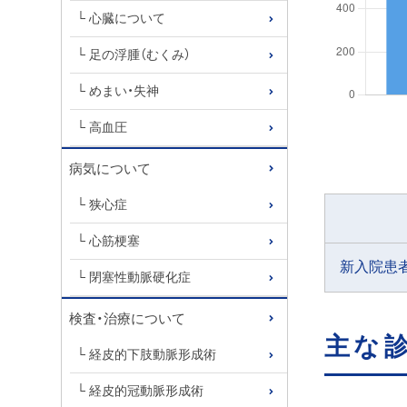
心臓について
足の浮腫（むくみ）
めまい・失神
高血圧
病気について
狭心症
心筋梗塞
新入院患
閉塞性動脈硬化症
検査・治療について
主な
経皮的下肢動脈形成術
経皮的冠動脈形成術