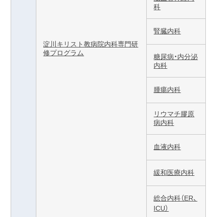
科
腎臓内科
淀川キリスト教病院内科専門研
修プログラム
糖尿病・内分泌
内科
腫瘍内科
リウマチ膠原
病内科
血液内科
緩和医療内科
総合内科（ER、
ICU）