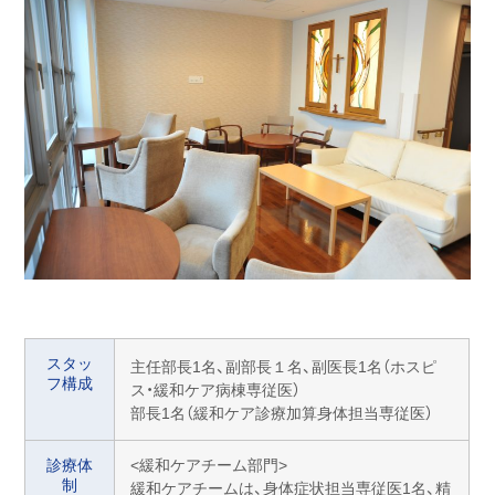
スタッ
主任部長1名、副部長１名、副医長1名（ホスピ
フ構成
ス・緩和ケア病棟専従医）
部長1名（緩和ケア診療加算身体担当専従医）
診療体
<緩和ケアチーム部門>
制
緩和ケアチームは、身体症状担当専従医1名、精