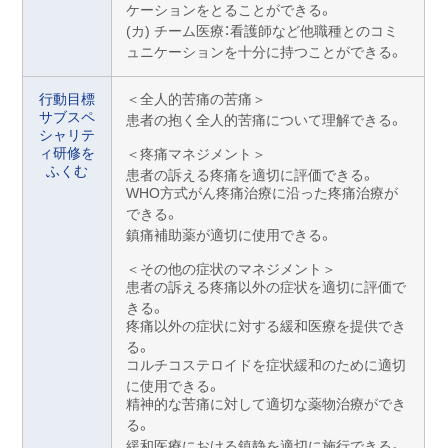
ケーションをとることができる。
(カ) チーム医療：看護師など他職種とのコミ
ュニケーションを十分に持つことができる。
行動目標
＜全人的苦痛の苦痛＞
サブスペ
患者の抱く全人的苦痛について理解できる。
シャリテ
ィ研修を
＜疼痛マネジメント＞
ふくむ
患者の訴える疼痛を適切に評価できる。
WHO方式がん疼痛治療に沿った疼痛治療が
できる。
鎮痛補助薬が適切に使用できる。
＜その他の症状のマネジメント＞
患者の訴える疼痛以外の症状を適切に評価で
きる。
疼痛以外の症状に対する緩和医療を提供でき
る。
コルチコステロイドを症状緩和のために適切
に使用できる。
精神的な苦痛に対して適切な薬物治療ができ
る。
緩和医療における鎮静を適切に施行できる。