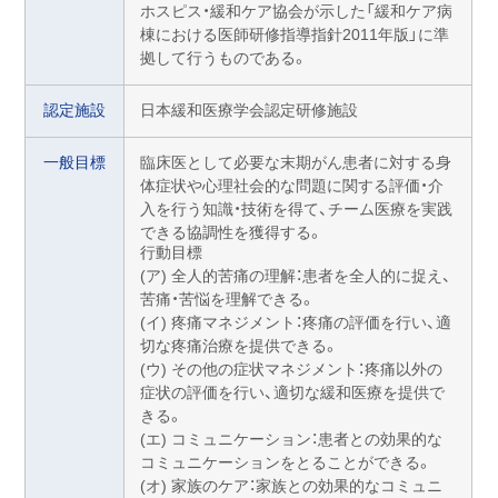
ホスピス・緩和ケア協会が示した「緩和ケア病
棟における医師研修指導指針2011年版」に準
拠して行うものである。
認定施設
日本緩和医療学会認定研修施設
一般目標
臨床医として必要な末期がん患者に対する身
体症状や心理社会的な問題に関する評価・介
入を行う知識・技術を得て、チーム医療を実践
できる協調性を獲得する。
行動目標
(ア) 全人的苦痛の理解：患者を全人的に捉え、
苦痛・苦悩を理解できる。
(イ) 疼痛マネジメント：疼痛の評価を行い、適
切な疼痛治療を提供できる。
(ウ) その他の症状マネジメント：疼痛以外の
症状の評価を行い、適切な緩和医療を提供で
きる。
(エ) コミュニケーション：患者との効果的な
コミュニケーションをとることができる。
(オ) 家族のケア：家族との効果的なコミュニ