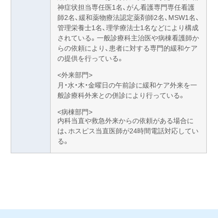
神症状担当専任医1名、がん看護専門専任看護
師2名、緩和薬物療法認定薬剤師2名、MSW1名、
管理栄養士1名、理学療法士1名などにより構成
されている。一般診療科主治医や病棟看護師か
らの依頼により、患者に対する専門的緩和ケア
の提供を行っている。
<外来部門>
月・水・木・金曜日
の午前診に緩和ケア外来を一
般診療科外来との併診により行っている。
<病棟部門>
内科当直や救急外来からの依頼がある場合に
は、ホスピス当直医師が24時間電話対応してい
る。