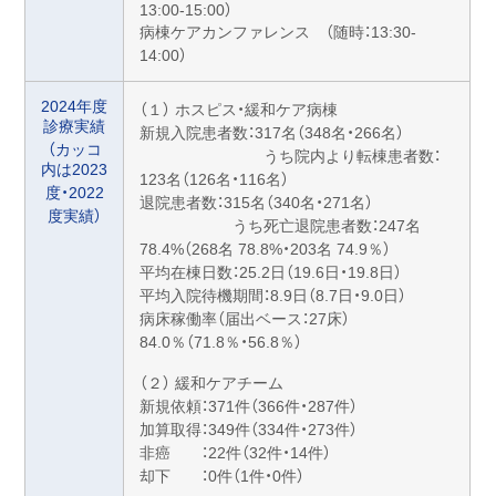
13:00-15:00）
病棟ケアカンファレンス （随時：13:30-
14:00）
2024年度
（１） ホスピス・緩和ケア病棟
診療実績
新規入院患者数：317名（348名・266名）
（カッコ
うち院内より転棟患者数：
内は2023
123名（126名・116名）
度・2022
退院患者数：315名（340名・271名）
度実績）
うち死亡退院患者数：247名
78.4%（268名 78.8%・203名 74.9％）
平均在棟日数：25.2日（19.6日・19.8日）
平均入院待機期間：8.9日（8.7日・9.0日）
病床稼働率（届出ベース：27床）
84.0％（71.8％・56.8％）
（２） 緩和ケアチーム
新規依頼：371件（366件・287件）
加算取得：349件（334件・273件）
非癌 ：22件（32件・14件）
却下 ：0件（1件・0件）