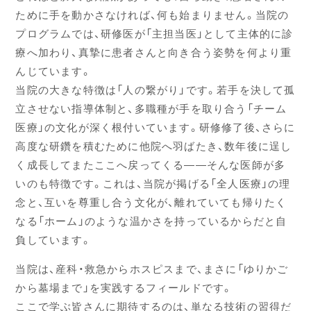
ために手を動かさなければ、何も始まりません。当院の
プログラムでは、研修医が「主担当医」として主体的に診
療へ加わり、真摯に患者さんと向き合う姿勢を何より重
んじています。
当院の大きな特徴は「人の繋がり」です。若手を決して孤
立させない指導体制と、多職種が手を取り合う「チーム
医療」の文化が深く根付いています。研修修了後、さらに
高度な研鑽を積むために他院へ羽ばたき、数年後に逞し
く成長してまたここへ戻ってくる――そんな医師が多
いのも特徴です。これは、当院が掲げる「全人医療」の理
念と、互いを尊重し合う文化が、離れていても帰りたく
なる「ホーム」のような温かさを持っているからだと自
負しています。
当院は、産科・救急からホスピスまで、まさに「ゆりかご
から墓場まで」を実践するフィールドです。
ここで学ぶ皆さんに期待するのは、単なる技術の習得だ