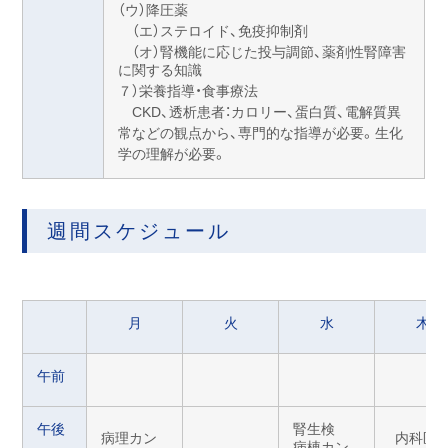
（ウ）降圧薬
（エ）ステロイド、免疫抑制剤
（オ）腎機能に応じた投与調節、薬剤性腎障害
に関する知識
７）栄養指導・食事療法
CKD、透析患者：カロリー、蛋白質、電解質異
常などの観点から、専門的な指導が必要。生化
学の理解が必要。
週間スケジュール
月
火
水
木
午前
午後
腎生検
病理カン
内科医
病棟カン