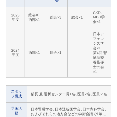
会
CKD-
総会×1
2023
MBD学
総会×3
総会×1
年度
西部×1
会×1
日本ア
フェレ
シス学
会×1
2024
西部×1
総会×1
第4回 腎
年度
臓病療
養指導
士の会
×1
スタッ
部長 兼 透析センター長1名、医長2名、医員２名
フ構成
学術活
日本腎臓学会、日本透析医学会、日本内科学会、
動
およびそれらの地方会などの学術会議で1年に