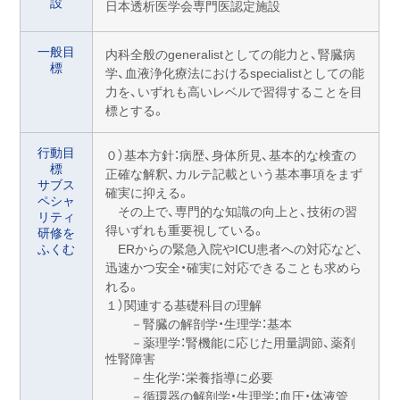
設
日本透析医学会専門医認定施設
一般目
内科全般のgeneralistとしての能力と、腎臓病
標
学、血液浄化療法におけるspecialistとしての能
力を、いずれも高いレベルで習得することを目
標とする。
行動目
０）基本方針：病歴、身体所見、基本的な検査の
標
正確な解釈、カルテ記載という基本事項をまず
サブス
確実に抑える。
ペシャ
その上で、専門的な知識の向上と、技術の習
リティ
得いずれも重要視している。
研修を
ふくむ
ERからの緊急入院やICU患者への対応など、
迅速かつ安全・確実に対応できることも求めら
れる。
１）関連する基礎科目の理解
－腎臓の解剖学・生理学：基本
－薬理学：腎機能に応じた用量調節、薬剤
性腎障害
－生化学：栄養指導に必要
－循環器の解剖学・生理学：血圧・体液管