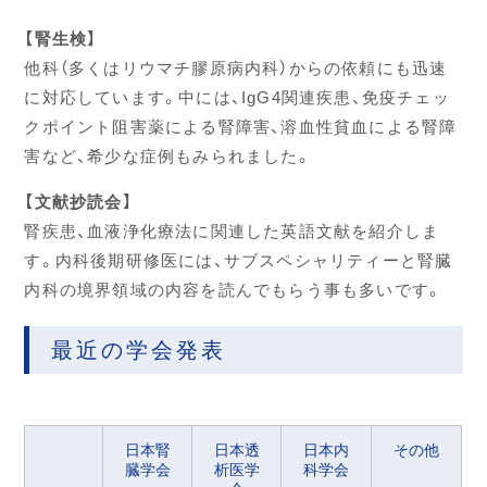
【腎生検】
他科（多くはリウマチ膠原病内科）からの依頼にも迅速
に対応しています。中には、IgG4関連疾患、免疫チェッ
クポイント阻害薬による腎障害、溶血性貧血による腎障
害など、希少な症例もみられました。
【文献抄読会】
腎疾患、血液浄化療法に関連した英語文献を紹介しま
す。内科後期研修医には、サブスペシャリティーと腎臓
内科の境界領域の内容を読んでもらう事も多いです。
最近の学会発表
日本腎
日本透
日本内
その他
臓学会
析医学
科学会