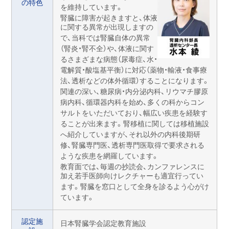
の特色
を維持しています。
腎臓に障害が起きますと、体液
に関する異常が出現しますの
で、当科では腎臓自体の異常
（腎炎・腎不全）や、体液に関す
るさまざまな病態（尿毒症、水・
電解質・酸塩基平衡）に対応（薬物・輸液・食事療
法、透析などの体外循環）することになります。
関連の深い、糖尿病・内分泌内科、リウマチ膠原
病内科、循環器内科を始め、多くの科からコン
サルトをいただいており、幅広い疾患を経験す
ることが出来ます。腎移植に関しては移植施設
へ紹介していますが、それ以外の内科後期研
修、腎臓専門医、透析専門医取得で要求される
ような疾患を網羅しています。
教育面では、毎週の抄読会、カンファレンスに
加え若手医師向けレクチャーも適宜行ってい
ます。腎臓を窓口として全身を診るよう心がけ
ています。
認定施
日本腎臓学会認定教育施設