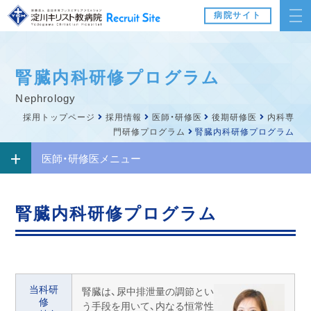
病院サイト
腎臓内科研修プログラム
nephrology
採用トップページ
採用情報
医師・研修医
後期研修医
内科専
門研修プログラム
腎臓内科研修プログラム
医師・研修医メニュー
腎臓内科研修プログラム
当科研
腎臓は、尿中排泄量の調節とい
修
う手段を用いて、内なる恒常性