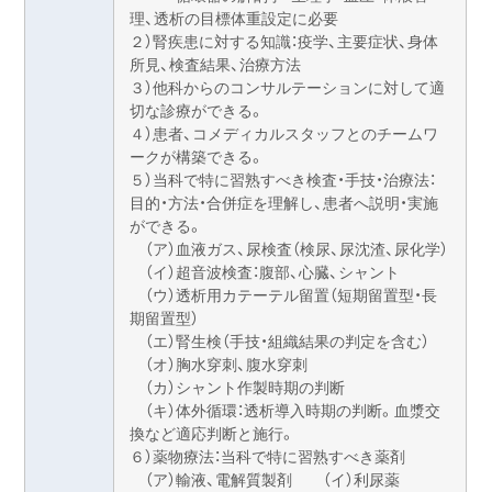
理、透析の目標体重設定に必要
２）腎疾患に対する知識：疫学、主要症状、身体
所見、検査結果、治療方法
３）他科からのコンサルテーションに対して適
切な診療ができる。
４）患者、コメディカルスタッフとのチームワ
ークが構築できる。
５）当科で特に習熟すべき検査・手技・治療法：
目的・方法・合併症を理解し、患者へ説明・実施
ができる。
（ア）血液ガス、尿検査（検尿、尿沈渣、尿化学）
（イ）超音波検査：腹部、心臓、シャント
（ウ）透析用カテーテル留置（短期留置型・長
期留置型）
（エ）腎生検（手技・組織結果の判定を含む）
（オ）胸水穿刺、腹水穿刺
（カ）シャント作製時期の判断
（キ）体外循環：透析導入時期の判断。血漿交
換など適応判断と施行。
６）薬物療法：当科で特に習熟すべき薬剤
（ア）輸液、電解質製剤 （イ）利尿薬