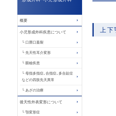
概要
上下顎
小児形成外科疾患について
口唇口蓋裂
先天性耳介変形
眼瞼疾患
母指多指症、合指症、多合趾症
などの四肢先天異常
あざの治療
後天性外表変形について
顎変形症