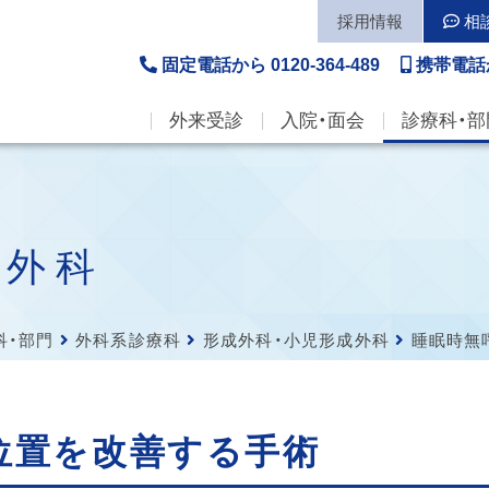
採用情報
相
固定電話から
0120-364-489
携帯電話
外来受診
入院・面会
診療科・部
成外科
科・部門
外科系診療科
形成外科・小児形成外科
睡眠時無
位置を改善する手術