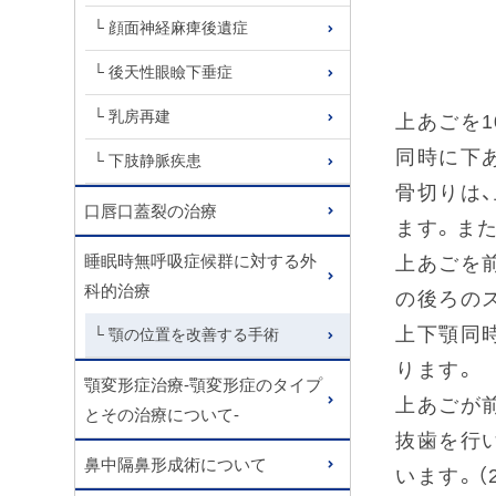
顔面神経麻痺後遺症
後天性眼瞼下垂症
乳房再建
上あごを
同時に下
下肢静脈疾患
骨切りは
口唇口蓋裂の治療
ます。ま
睡眠時無呼吸症候群に対する外
上あごを
科的治療
の後ろの
上下顎同
顎の位置を改善する手術
ります。
顎変形症治療-顎変形症のタイプ
上あごが
とその治療について-
抜歯を行
鼻中隔鼻形成術について
います。（2-p