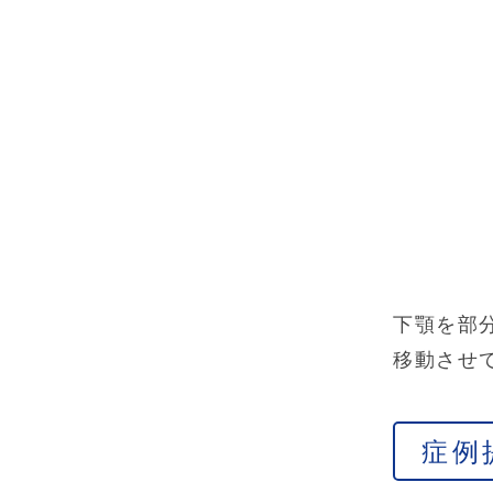
下顎を部
移動させ
症例