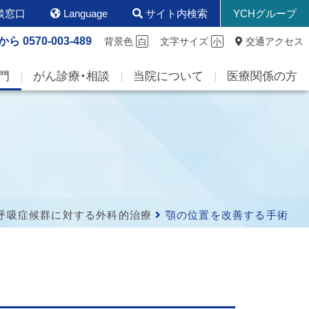
談窓口
Language
サイト内検索
YCHグループ
から
0570-003-489
背景色
文字サイズ
交通アクセス
白
小
門
がん診療・相談
当院について
医療関係の方
呼吸症候群に対する外科的治療
顎の位置を改善する手術