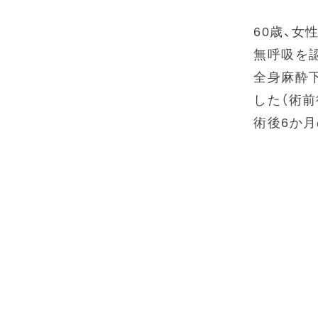
60歳、女
無呼吸を
全身麻酔
した（術
術後6か月