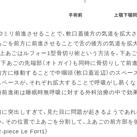
10ミリ前進させることで、軟口蓋後方の気道を拡大
あごを前方に前進させることで舌の後方の気道を拡
、上あごはルフォー1型骨切り術という方法を、下あ
た下あごの先端部（オトガイ）も同時に骨切りして前
前方に移動することで中咽頭（軟口蓋近辺）のスペー
スペースが、それぞれ拡大することで呼吸がし易くな
時前進術は睡眠時無呼吸に対する外科治療の中で効
前に突出しすぎて、見た目に問題が起きるようであれ
い、その位置で上あごを分割して、上あごの前方部を
iece Le Fort1）