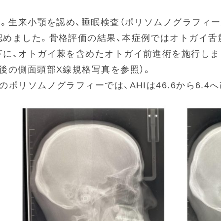
性。生来小顎を認め、睡眠検査（ポリソムノグラフィー）
認めました。骨格評価の結果、本症例ではオトガイ舌
下に、オトガイ棘を含めたオトガイ前進術を施行しまし
前後の側面頭部X線規格写真を参照）。
のポリソムノグラフィーでは、AHIは46.6から6.