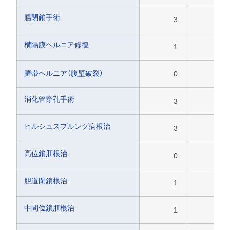
腸閉鎖手術
3
0
横隔膜ヘルニア修復
1
1
臍帯ヘルニア（腹壁破裂）
0
1
消化管穿孔手術
3
0
ヒルシュスプルング病根治
3
0
高位鎖肛根治
0
0
胆道閉鎖根治
1
0
中間位鎖肛根治
1
0