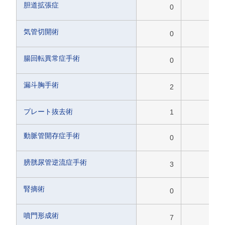
胆道拡張症
0
0
気管切開術
0
0
腸回転異常症手術
0
0
漏斗胸手術
2
2
プレート抜去術
1
4
動脈管開存症手術
0
1
膀胱尿管逆流症手術
3
5
腎摘術
0
0
噴門形成術
7
2