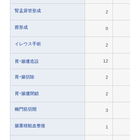
腎盂尿管形成
2
1
膣形成
0
0
イレウス手術
2
0
12
12
胃・腸瘻造設
胃・腸切除
2
0
胃・腸瘻閉鎖
2
6
幽門筋切開
3
0
腸重積観血整復
1
0