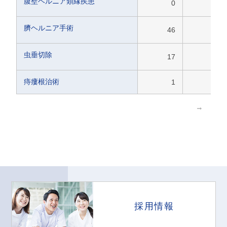
腹壁ヘルニア類縁疾患
0
1
臍ヘルニア手術
46
21
虫垂切除
17
15
痔瘻根治術
1
0
採用情報