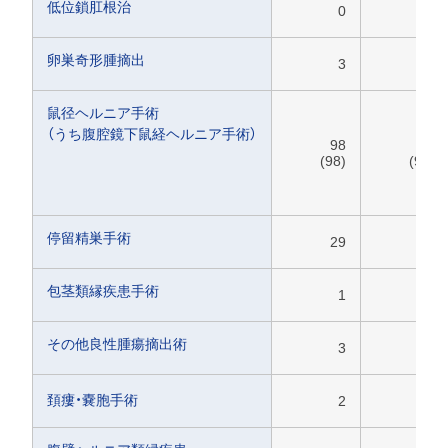
低位鎖肛根治
0
0
卵巣奇形腫摘出
3
0
鼠径ヘルニア手術
（うち腹腔鏡下鼠経ヘルニア手術）
98
97
(98)
(97)
停留精巣手術
29
12
包茎類縁疾患手術
1
0
その他良性腫瘍摘出術
3
5
頚瘻・嚢胞手術
2
2