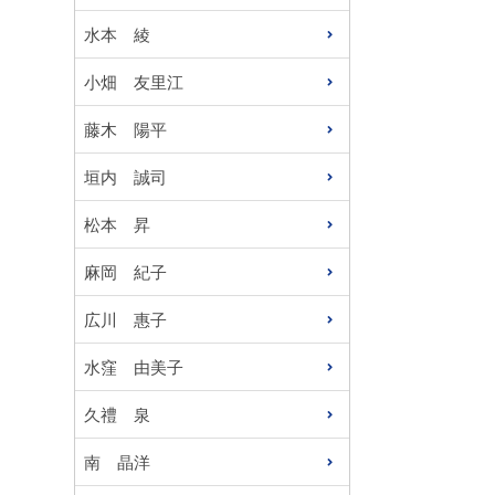
水本 綾
小畑 友里江
藤木 陽平
垣内 誠司
松本 昇
麻岡 紀子
広川 惠子
水窪 由美子
久禮 泉
南 晶洋