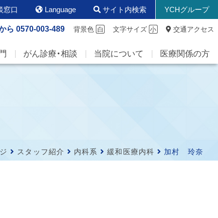
談窓口
Language
サイト内検索
YCHグループ
から
0570-003-489
背景色
文字サイズ
交通アクセス
白
小
門
がん診療・相談
当院について
医療関係の方
ジ
スタッフ紹介
内科系
緩和医療内科
加村 玲奈