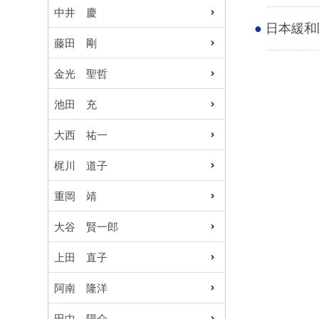
中井 慶
日本緩和
藤田 剛
金光 聖哲
池田 充
大西 祐一
梶川 道子
重岡 靖
大谷 賢一郎
上田 直子
阿南 隆洋
田中 陽介