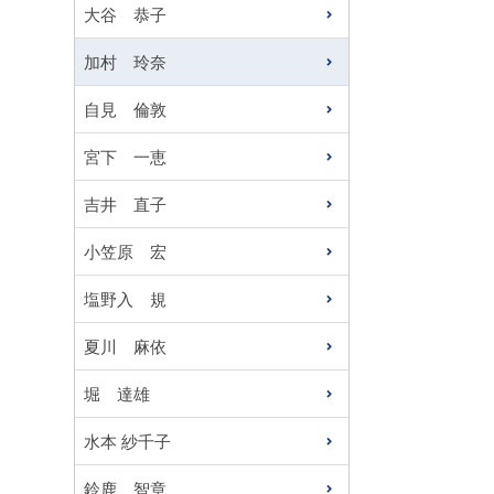
大谷 恭子
加村 玲奈
自見 倫敦
宮下 一恵
吉井 直子
小笠原 宏
塩野入 規
夏川 麻依
堀 達雄
水本 紗千子
鈴鹿 智章