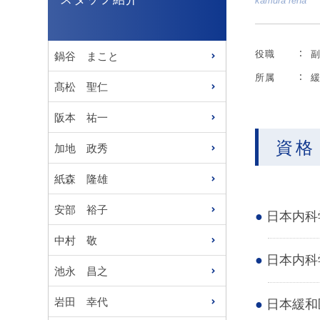
kamura rena
役職
鍋谷 まこと
所属
髙松 聖仁
阪本 祐一
資格
加地 政秀
紙森 隆雄
安部 裕子
日本内科
中村 敬
日本内科
池永 昌之
岩田 幸代
日本緩和