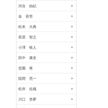
河合 由紀
金 容壱
松本 大典
若原 智之
小澤 牧人
田中 康史
堂園 将
陌間 亮一
松井 佐織
川口 杏夢