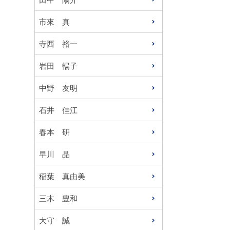
市來 真
寺西 裕一
岩田 暢子
中野 友明
石井 佳江
春本 研
早川 晶
稲葉 真由美
三木 豊和
大守 誠