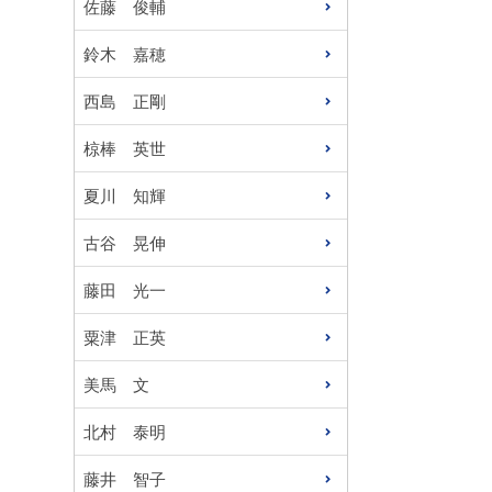
佐藤 俊輔
鈴木 嘉穂
西島 正剛
椋棒 英世
夏川 知輝
古谷 晃伸
藤田 光一
粟津 正英
美馬 文
北村 泰明
藤井 智子