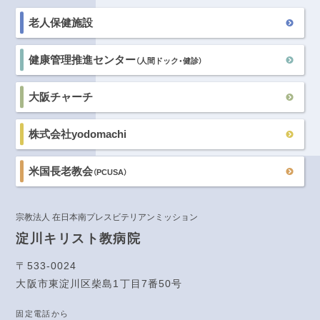
老人保健施設
健康管理推進センター
（人間ドック・健診）
大阪チャーチ
株式会社yodomachi
米国長老教会
（PCUSA）
宗教法人 在日本南プレスビテリアンミッション
淀川キリスト教病院
〒533-0024
大阪市東淀川区柴島1丁目7番50号
固定電話から