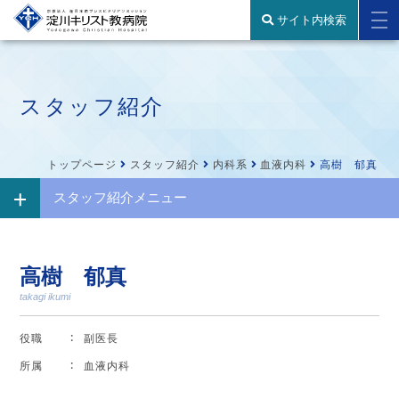
サイト内検索
スタッフ紹介
トップページ
スタッフ紹介
内科系
血液内科
高樹 郁真
スタッフ紹介メニュー
高樹 郁真
takagi ikumi
役職
副医長
所属
血液内科