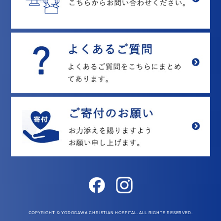
COPYRIGHT © YODOGAWA CHRISTIAN HOSPITAL. ALL RIGHTS RESERVED.