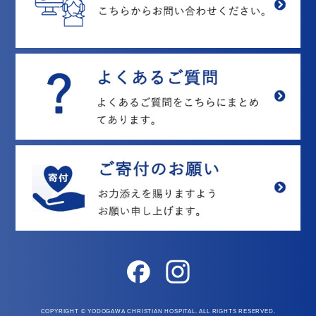
COPYRIGHT © YODOGAWA CHRISTIAN HOSPITAL. ALL RIGHTS RESERVED.