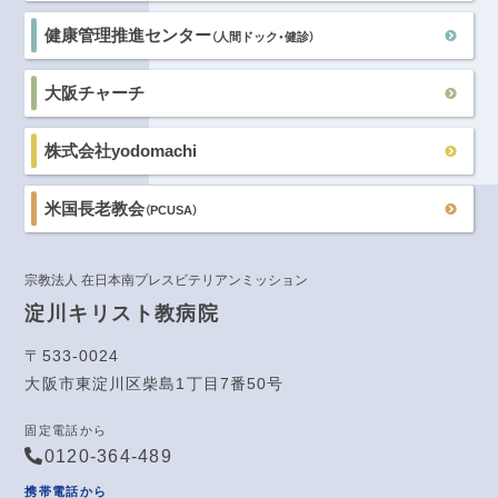
健康管理推進センター
（人間ドック・健診）
大阪チャーチ
株式会社yodomachi
米国長老教会
（PCUSA）
宗教法人 在日本南プレスビテリアンミッション
淀川キリスト教病院
〒533-0024
大阪市東淀川区柴島1丁目7番50号
固定電話から
0120-364-489
携帯電話から