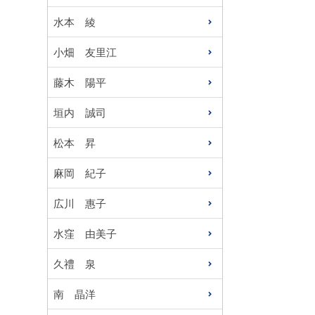
水本 綾
小畑 友里江
藤木 陽平
垣内 誠司
松本 昇
麻岡 紀子
広川 惠子
水窪 由美子
久禮 泉
南 晶洋