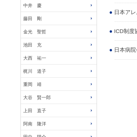
中井 慶
日本アレ
藤田 剛
ICD制
金光 聖哲
池田 充
日本病院
大西 祐一
梶川 道子
重岡 靖
大谷 賢一郎
上田 直子
阿南 隆洋
田中 陽介