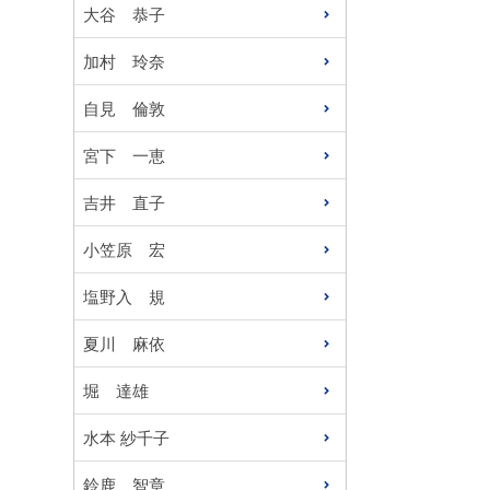
大谷 恭子
加村 玲奈
自見 倫敦
宮下 一恵
吉井 直子
小笠原 宏
塩野入 規
夏川 麻依
堀 達雄
水本 紗千子
鈴鹿 智章