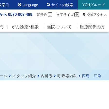
談窓口
Language
サイト内検索
YCHグループ
から
0570-003-489
背景色
文字サイズ
交通アクセス
白
小
門
がん診療・相談
当院について
医療関係の方
ージ
スタッフ紹介
内科系
呼吸器内科
西島 正剛