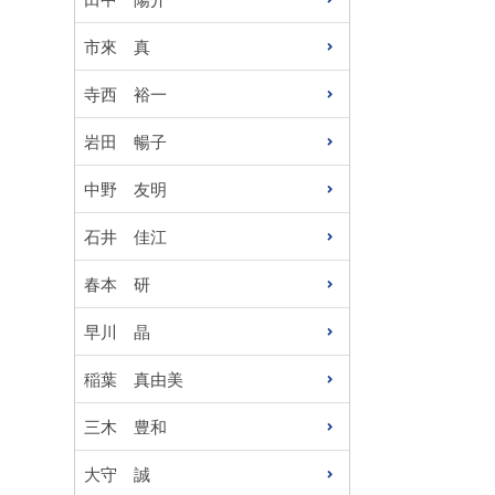
市來 真
寺西 裕一
岩田 暢子
中野 友明
石井 佳江
春本 研
早川 晶
稲葉 真由美
三木 豊和
大守 誠