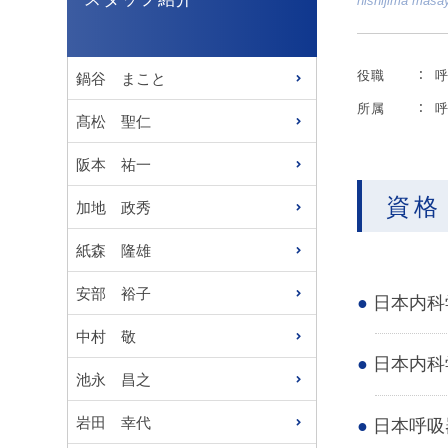
nishijima masa
役職
鍋谷 まこと
所属
髙松 聖仁
阪本 祐一
資格
加地 政秀
紙森 隆雄
安部 裕子
日本内科
中村 敬
日本内科
池永 昌之
岩田 幸代
日本呼吸