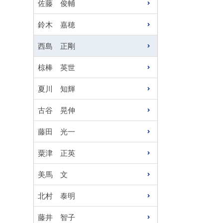
佐藤 俊輔
鈴木 嘉穂
西島 正剛
椋棒 英世
夏川 知輝
古谷 晃伸
藤田 光一
粟津 正英
美馬 文
北村 泰明
藤井 智子