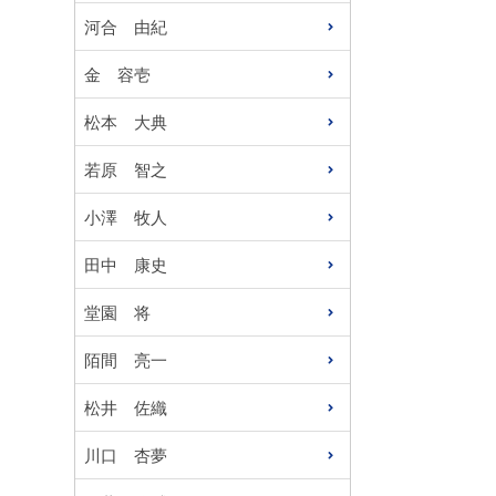
河合 由紀
金 容壱
松本 大典
若原 智之
小澤 牧人
田中 康史
堂園 将
陌間 亮一
松井 佐織
川口 杏夢