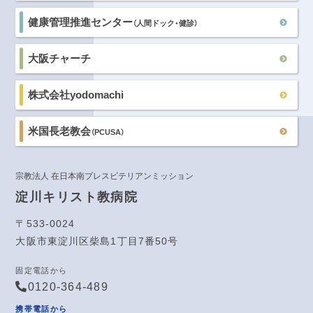
健康管理推進センター
（人間ドック・健診）
大阪チャーチ
株式会社yodomachi
米国長老教会
（PCUSA）
宗教法人 在日本南プレスビテリアンミッション
淀川キリスト教病院
〒533-0024
大阪市東淀川区柴島1丁目7番50号
固定電話から
0120-364-489
携帯電話から