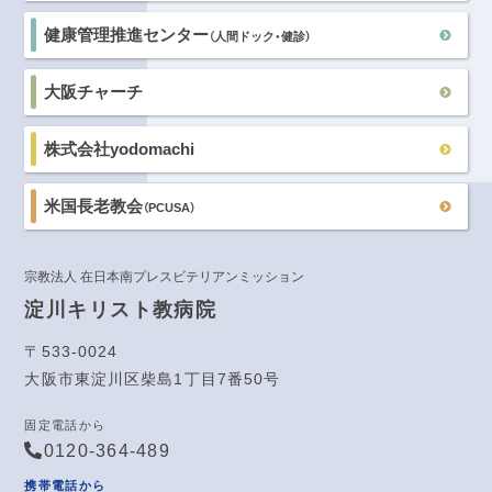
健康管理推進センター
（人間ドック・健診）
大阪チャーチ
株式会社yodomachi
米国長老教会
（PCUSA）
宗教法人 在日本南プレスビテリアンミッション
淀川キリスト教病院
〒533-0024
大阪市東淀川区柴島1丁目7番50号
固定電話から
0120-364-489
携帯電話から