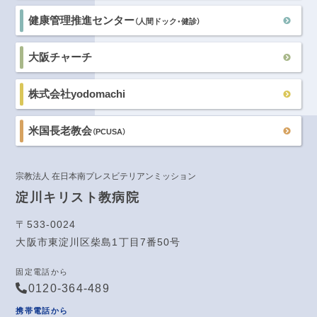
健康管理推進センター
（人間ドック・健診）
大阪チャーチ
株式会社yodomachi
米国長老教会
（PCUSA）
宗教法人 在日本南プレスビテリアンミッション
淀川キリスト教病院
〒533-0024
大阪市東淀川区柴島1丁目7番50号
固定電話から
0120-364-489
携帯電話から