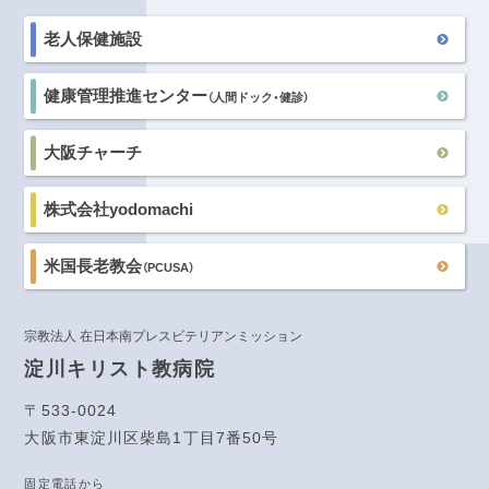
老人保健施設
健康管理推進センター
（人間ドック・健診）
大阪チャーチ
株式会社yodomachi
米国長老教会
（PCUSA）
宗教法人 在日本南プレスビテリアンミッション
淀川キリスト教病院
〒533-0024
大阪市東淀川区柴島1丁目7番50号
固定電話から