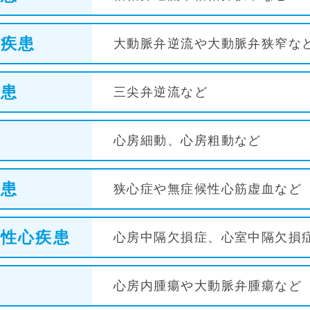
弁疾患
大動脈弁逆流や大動脈弁狭窄な
疾患
三尖弁逆流など
心房細動、心房粗動など
疾患
狭心症や無症候性心筋虚血など
天性心疾患
心房中隔欠損症、心室中隔欠損
瘍
心房内腫瘍や大動脈弁腫瘍など