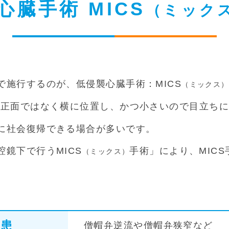
心臓手術
MICS
（ミック
施行するのが、低侵襲心臓手術：MICS
（ミックス）
の正面ではなく横に位置し、かつ小さいので目立ちに
に社会復帰できる場合が多いです。
鏡下で行うMICS
手術」により、MIC
（ミックス）
。
疾患
僧帽弁逆流や僧帽弁狭窄など