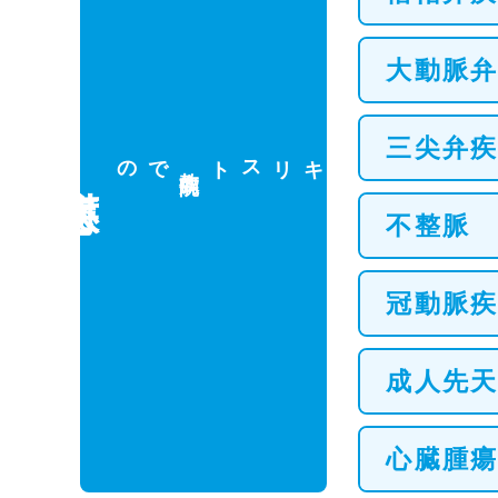
大動脈
三尖弁
での
キリスト
対応疾患
淀川
教病院
不整脈
冠動脈
成人先
心臓腫