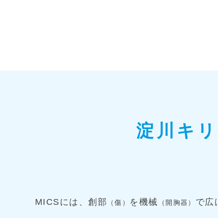
淀川キ
MICSには、創部
を機械
で広
（傷）
（開胸器）