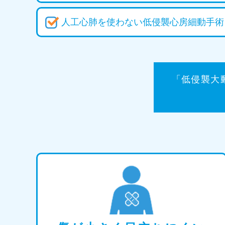
人工心肺を使わない低侵襲心房細動手術
「低侵襲大