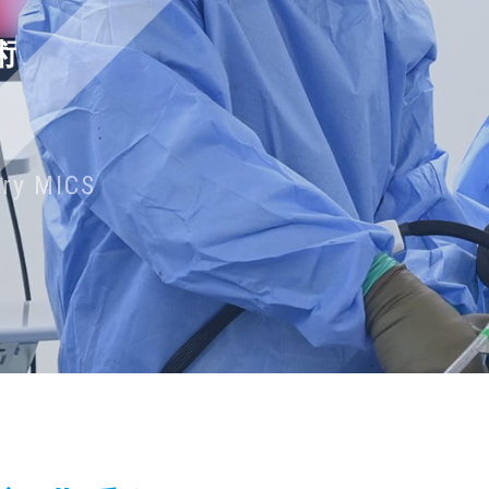
術
)
ery MICS