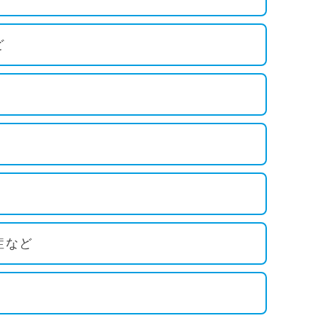
ど
症など