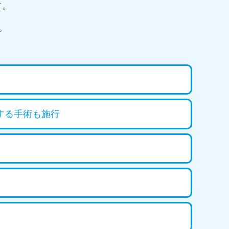
す。
。
する手術も施行