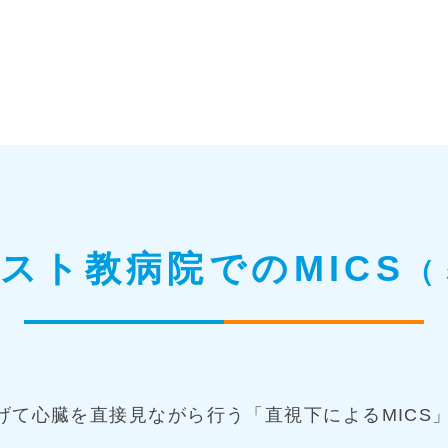
リスト教病院での
MICS
（
げて心臓を直接見ながら行う「直視下によるMICS