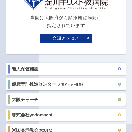
当院は大阪府がん診療拠点病院に
指定されています
交通アクセス
老人保健施設
健康管理推進センター
（人間ドック・健診）
大阪チャーチ
株式会社yodomachi
米国長老教会
（PCUSA）