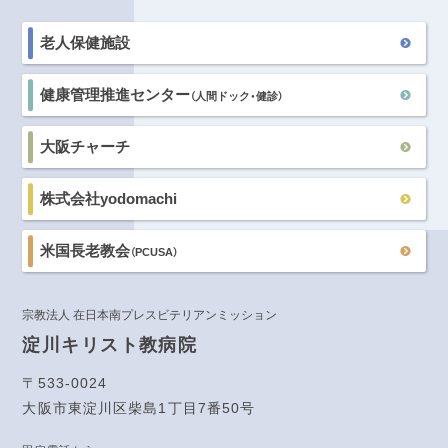
老人保健施設
健康管理推進センター
（人間ドック・健診）
大阪チャーチ
株式会社yodomachi
米国長老教会
（PCUSA）
宗教法人 在日本南プレスビテリアンミッション
淀川キリスト教病院
〒533-0024
大阪市東淀川区柴島1丁目7番50号