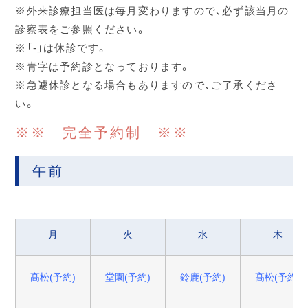
※外来診療担当医は毎月変わりますので、必ず該当月の
診察表をご参照ください。
※「-」は休診です。
※青字は予約診となっております。
※急遽休診となる場合もありますので、ご了承くださ
い。
※※ 完全予約制 ※※
午前
月
火
水
木
髙松(予約)
堂園(予約)
鈴鹿(予約)
髙松(予約)