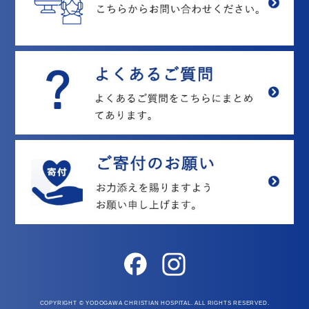
COPYRIGHT © YODOGAWA CHRISTIAN HOSPITAL. ALL RIGHTS RESERVED.