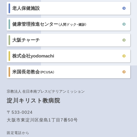
老人保健施設
健康管理推進センター
（人間ドック・健診）
大阪チャーチ
株式会社yodomachi
米国長老教会
（PCUSA）
宗教法人 在日本南プレスビテリアンミッション
淀川キリスト教病院
〒533-0024
大阪市東淀川区柴島1丁目7番50号
固定電話から