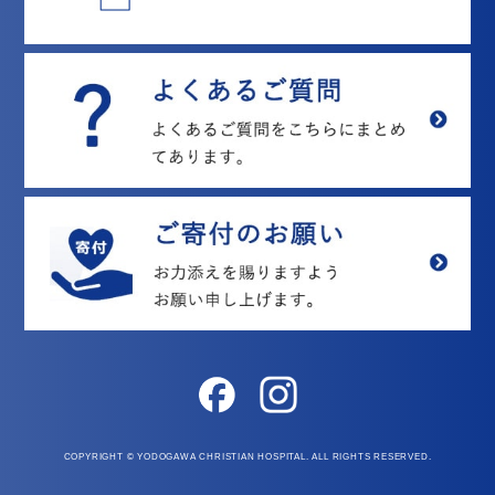
COPYRIGHT © YODOGAWA CHRISTIAN HOSPITAL. ALL RIGHTS RESERVED.