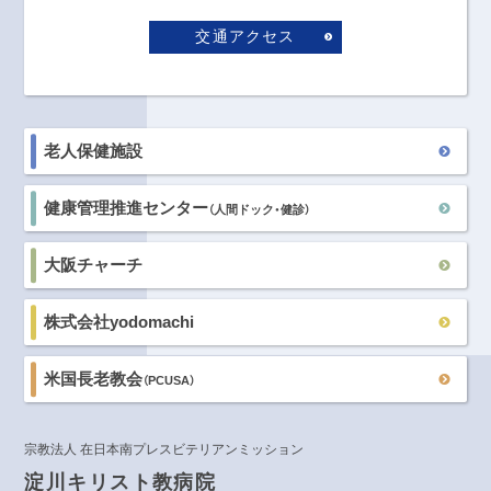
交通アクセス
老人保健施設
健康管理推進センター
（人間ドック・健診）
大阪チャーチ
株式会社yodomachi
米国長老教会
（PCUSA）
宗教法人 在日本南プレスビテリアンミッション
淀川キリスト教病院