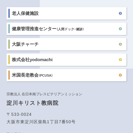
老人保健施設
健康管理推進センター
（人間ドック・健診）
大阪チャーチ
株式会社yodomachi
米国長老教会
（PCUSA）
宗教法人 在日本南プレスビテリアンミッション
淀川キリスト教病院
〒533-0024
大阪市東淀川区柴島1丁目7番50号