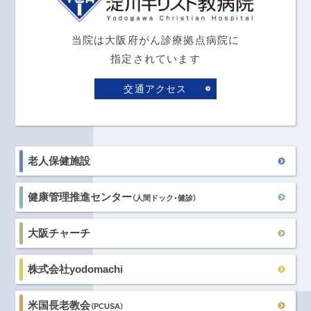
当院は大阪府がん診療拠点病院に
指定されています
交通アクセス
老人保健施設
健康管理推進センター
（人間ドック・健診）
大阪チャーチ
株式会社yodomachi
米国長老教会
（PCUSA）