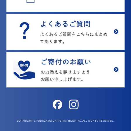
COPYRIGHT © YODOGAWA CHRISTIAN HOSPITAL. ALL RIGHTS RESERVED.