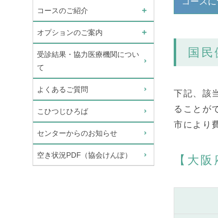
コースに
コースのご紹介
オプションのご案内
国民
受診結果・協力医療機関につい
て
よくあるご質問
下記、該
ることが
こひつじひろば
市により
センターからのお知らせ
空き状況PDF（協会けんぽ）
【大阪