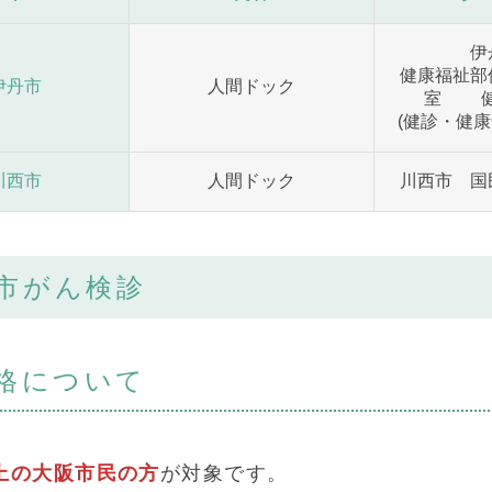
伊
健康福祉部
伊丹市
人間ドック
室 健
(健診・健
川西市
人間ドック
川西市 国
市がん検診
格について
以上の大阪市民の方
が対象です。