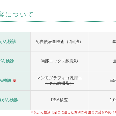
容について
がん検診
免疫便潜血検査（2日法）
3
がん検診
胸部エックス線撮影
マンモグラフィ（乳房エ
ん検診
※
1,
ックス線撮影）
腺がん検診
PSA検査
1,
※乳がん検診は定員に達した為2026年度分の受付を終