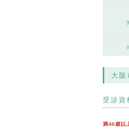
大阪
受診資
満40歳