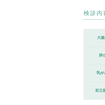
検診内
大腸
肺
乳が
前立