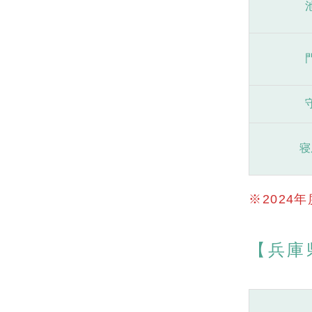
寝
※202
【兵庫