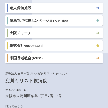
老人保健施設
健康管理推進センター
（人間ドック・健診）
大阪チャーチ
株式会社yodomachi
米国長老教会
（PCUSA）
宗教法人 在日本南プレスビテリアンミッション
淀川キリスト教病院
〒533-0024
大阪市東淀川区柴島1丁目7番50号
固定電話から