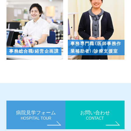
事務専門職（医師事務作
事務総合職/経営企画課
業補助者）/診療支援室
病院見学フォーム
お問い合わせ
HOSPITAL TOUR
CONTACT