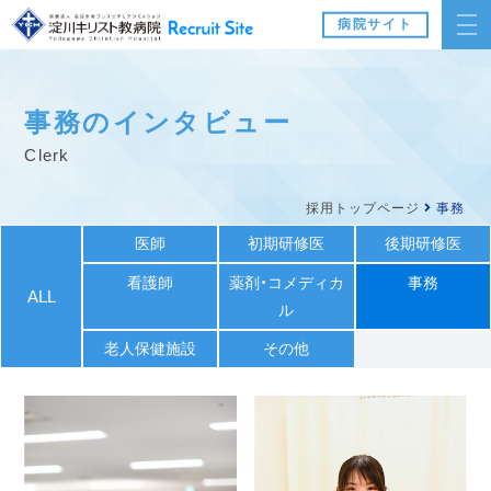
病院サイト
事務のインタビュー
clerk
採用トップページ
事務
医師
初期研修医
後期研修医
看護師
薬剤・コメディカ
事務
ALL
ル
老人保健施設
その他