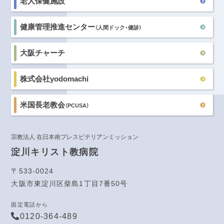
老人保健施設
健康管理推進センター
（人間ドック・健診）
大阪チャーチ
株式会社yodomachi
米国長老教会
（PCUSA）
宗教法人 在日本南プレスビテリアンミッション
淀川キリスト教病院
〒533-0024
大阪市東淀川区柴島1丁目7番50号
固定電話から
0120-364-489