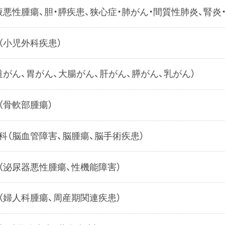
液悪性腫瘍、胆・膵疾患、狭心症・肺がん・間質性肺炎、腎炎
（小児外科疾患）
道がん、胃がん、大腸がん、肝がん、膵がん、乳がん）
（骨軟部腫瘍）
科（脳血管障害、脳腫瘍、脳手術疾患）
（泌尿器悪性腫瘍、性機能障害）
（婦人科腫瘍、周産期関連疾患）