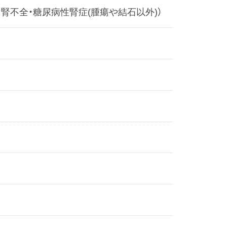
・腎不全・糖尿病性腎症(腫瘍や結石以外)）