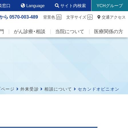
談窓口
Language
サイト内検索
YCHグループ
から
0570-003-489
背景色
文字サイズ
交通アクセス
白
小
門
がん診療・相談
当院について
医療関係の方
プページ
外来受診
相談について
セカンドオピニオン