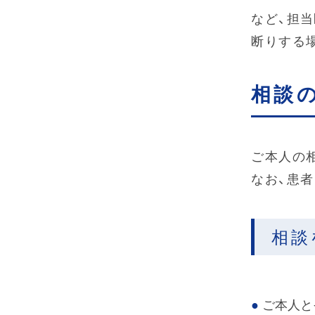
など、担
断りする
相談
ご本人の
なお、患
相談
ご本人と