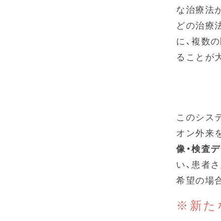
な治療法
どの治療
に、複数
ることが
このシス
オン外来
像・検査
い、患者
希望の場
※新た